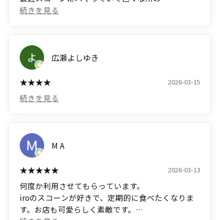
They don't feel like they'll get stuck in your throat;
プレーンを試していますがこちらのは
they have a gently melting texture.
外がザク(ザクザクってほどではない）
中はしっとりです。
Moreover, the dough is vegan, free of eggs, dairy,
小麦粉の風味がしっかり残っています。
butter, and refined sugar.
もうちょっと甘さ控えめだったら星５でした😊
広瀬よしゆき
It's reassuring to know that you can confidently
写真は
give these to people who are particular about
ホワイトチョコマカダミア
2026-03-15
ingredients.
焼き芋ブリュレ
プレーンです
■ What I ate
・Vegan Plain
(Translated by Google)
The gentle sweetness of Hokkaido wheat and beet
A simple shop with friendly staff.
sugar.
M A
Its simplicity allows you to appreciate the quality
I've recently become obsessed with scones and
of the dough.
2026-03-13
have been trying plain ones from various places,
何度か利用させてもらっています。
but these have a crispy exterior (not quite
・Organic Anko Butter Sandwich
iroのスコーンが好きで、定期的に食べたくなりま
crunchy) and a moist interior.
Moderately sweet red bean paste and salty butter.
す。お店も可愛らしく素敵です。
Not heavy, with an elegant balance.