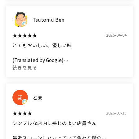
The walnuts have a good crunch, and I like the
「横浜らしいものって何？」と聞かれたとき、
glaze too.
これからはここを勧めると思います。
Tsutomu Ben
派手さはないけれど、もらった人がちゃんと喜ぶタ
The Earl Grey also has a glaze and is topped with
イプの手土産です。
citrus peel, giving it a nice Earl Grey flavor.
2026-04-04
(Translated by Google)
とてもおいしい、優しい味
It was delicious!
[If you're unsure what to buy as a souvenir from
Yokohama, remember this place!]
(Translated by Google)
Cashless payment accepted
Very delicious, mild flavor
Free paper bags
iro, a scone specialty shop in Tobe
No parking available
To be honest, I was a little skeptical about scones
as a gift, but one bite completely changed my
mind.
とま
■ Surprisingly moist texture
2026-03-15
These aren't the typical dry, crumbly scones.
シンプルな店内に感じのよい店員さん
The outside is crisp and light, while the inside is
moist.
最近スコーンにハマっていて色々な所の