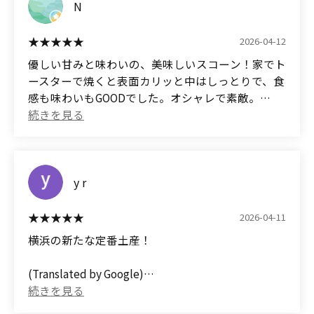
N
重たくなく、上品なバランス。
美味しかった！
・カカオショコラ
2026-04-12
キャッシュレス決済対応
有機カカオニブのほろ苦さがアクセント。
優しい甘みと味わいの、美味しいスコーン！家でト
紙袋無料
甘すぎない大人向けの味。
ースターで焼くと表面カリッと中はしっとりで、食
駐車場なし
感も味わいもGOODでした。オシャレで素敵。
・焼き芋
(Translated by Google)
紅はるかを焼き芋にして練り込み。
(Translated by Google)
◆Black Bean Matcha Latte (470 yen including tax)
自然な甘さで、これが一番印象に残りました。
Delicious scones with a gentle sweetness and
◆Maple Walnut Rice Flour (470 yen)
flavor! When toasted at home, the outside was
◆Earl Grey (470 yen)
冷凍で2週間ほど保存できるので、まとめ買いもし
crispy and the inside was moist, making for a great
y r
やすいです。
texture and taste. Stylish and lovely.
Reheating makes them crispy and fluffy!
2026-04-11
■ お店の雰囲気
The Black Bean Matcha Latte has white chocolate
横浜の新たな定番土産！
白を基調とした明るい店内。
inside, making it truly taste like a latte.
カフェのような空間で、スタッフの方の雰囲気も柔
(Translated by Google)
らかく、入りやすい印象でした。
The Maple Walnut Rice Flour has a nice crisp
A new must-have souvenir from Yokohama!
男性一人でも入りにくさは感じません。
texture from the rice flour.