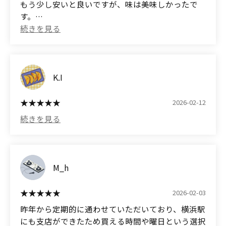
もう少し安いと良いですが、味は美味しかったで
When asked, "What's something typical of
They also have seasonal limited editions, which
す。
Yokohama?",
make great souvenirs.
I'll recommend this place from now on.
The flavor is definitely worth the price.
(Translated by Google)
It's not flashy, but it's the kind of gift that the
I bought it at a store near Omiya Station. I wish it
recipient will truly appreciate.
was a little cheaper, but it tasted good.
K.I
2026-02-12
M_h
2026-02-03
昨年から定期的に通わせていただいており、横浜駅
にも支店ができたため買える時間や曜日という選択