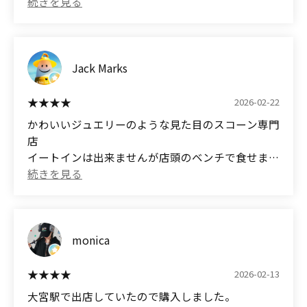
宝石のようにスコーンが並べられていて、とても可
The flavor of the wheat flour is very prominent.
愛らしい。
* Cacao Chocolate
プレゼントしたら喜ばれました😊
If it were a little less sweet, I would have given it 5
The slight bitterness of organic cacao nibs adds a
stars 😊
nice accent.
(Translated by Google)
Jack Marks
A sophisticated taste that isn't too sweet.
I've used their services several times.
The photos show: White Chocolate Macadamia,
Sweet Potato Brûlée, and Plain.
2026-02-22
* Roasted Sweet Potato
I love iro's scones and crave them regularly. The
Made with roasted Beni Haruka sweet potatoes.
かわいいジュエリーのような見た目のスコーン専門
shop itself is also cute and lovely.
The natural sweetness made this the most
店
memorable.
イートインは出来ませんが店頭のベンチで食せま
The scones are displayed like jewels, which is very
It can be stored frozen for about two weeks,
す。
pretty.
making it easy to buy in bulk.
季節の限定品もあってお土産にいいですね。
肝心の味はお値段相当に美味しいです。
They were well-received when I gave them as a gift
* Shop Atmosphere
😊
A bright interior with a white base.
(Translated by Google)
monica
The cafe-like atmosphere and the friendly staff
This shop specializes in scones that look like cute
made it very inviting.
jewelry.
2026-02-13
Even a man alone wouldn't feel out of place.
You can't eat inside, but you can eat them on the
大宮駅で出店していたので購入しました。
benches in front of the store.