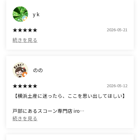
として持って行ってもとても喜ばれます。
2026/8/XX (Take Out)
y k
(Translated by Google)
This is a scone specialty shop that focuses on high-
The square, cube-shaped scones displayed in the
quality ingredients.
2026-05-21
shop are all adorable, and just choosing one is
exciting.
A wide variety of delicious-looking scones were
displayed in the showcase.
These scones are made with vegan dough, without
eggs, dairy products, butter, or refined sugar, but
After discussing with my wife, we purchased the
のの
they are so satisfying that you wouldn't know
following two items:
unless you were told. They also have seasonal
2026-05-12
menus, and I'm a repeat customer. They also make
■Cacao Chocolate @ 400 yen (tax included)
【横浜土産に迷ったら、ここを思い出してほしい】
a wonderful gift.
■Salted Caramel @ 490 yen
*AMEX payment
戸部にあるスコーン専門店 iro
正直に言うと、「スコーンって手土産にどうなんだ
The scones had a wonderful crisp, crumbly
ろう？」って感じてましたが、一口食べてその先入
texture, a strong aroma of wheat and butter, and a
観はなくなりました。
very delicious aftertaste.