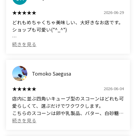
■カカオショコラ＠400円（税込）
■塩キャラメル＠490円
2026-06-29
※AMEX支払い
どれもめちゃくちゃ美味しい、大好きなお店です。
ショップも可愛い(*^_^*)
サクッ、ホロ食感が素晴らしく、小麦やバターの香
りがしっかりあって、食べた後の余韻のある凄く美
(Translated by Google)
味しいスコーンでした。
Everything is incredibly delicious; it's one of my
全体的な印象は、通常のスコーンと違って、ジャム
favorite shops.
やクロテッドクリームを必要としない完成されたス
コーンのように感じました。
The shop is also cute (*^_^*)
Tomoko Saegusa
サイズが小さめなので、価格は少し高く感じます
2026-06-04
が、こだわりのある美味しいスコーンでしたので、
店内に並ぶ四角いキューブ型のスコーンはどれも可
また利用したいです。
愛らしくて、選ぶだけでワクワクします。
こちらのスコーンは卵や乳製品、バター、白砂糖を
評価：3.57（料理：3.6 コスパ：3.5）
使っていないヴィーガン生地だそうなのですが、言
参考）サービス：3.4
われなければ気づかないほど満足感があります。季
節限定メニューもありリピートしています。手土産
(Translated by Google)