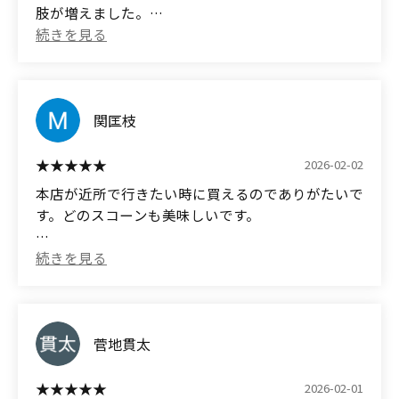
肢が増えました。
あまり本格的なスコーンというものに経験がなかっ
たので衝撃的でした。
食感や生地の詰まり具合と味が唯一無二と思ってい
ます。
関匡枝
(Translated by Google)
2026-02-02
I've been going there regularly since last year, and
本店が近所で行きたい時に買えるのでありがたいで
now that they've opened a branch at Yokohama
す。どのスコーンも美味しいです。
Station, I have more options for the time and day I
can buy them.
(Translated by Google)
I'm glad that the main store is nearby so I can buy
I've never really had much experience with
them whenever I want. All the scones are delicious.
authentic scones, so it was a shock.
菅地貫太
The texture, denseness of the dough, and flavor
are one of a kind.
2026-02-01