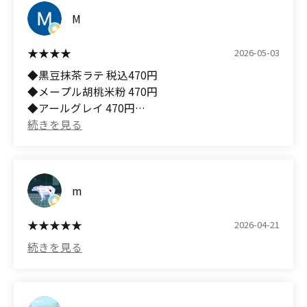
■ 想像を裏切るしっとり感
M
My overall impression was that, unlike typical
いわゆる“ボソボソしたスコーン”ではありません。
scones, they felt like complete scones that didn't
外はさくっと軽く、中はしっとり。
require jam or clotted cream.
2026-05-03
喉に詰まる感じがなく、やさしくほどける食感で
◆黒豆抹茶ラテ 税込470円
す。
The size is a bit small, so the price feels a little
◆メープル胡桃米粉 470円
high, but they were delicious scones made with
◆アールグレイ 470円
しかも、卵・乳・バター・白砂糖不使用のヴィーガ
care, so I would like to use this shop again.
ン生地。
リベイクするとサクふわ〜
素材に気を使っている方にも安心して渡せるのが嬉
Rating: 3.57 (Food: 3.6 Cost Performance: 3.5)
しいところ。
Reference) Service: 3.4
黒豆抹茶ラテは、中にホワイトチョコが入っててホ
ントにラテみたい
m
■ 食べたもの
・ヴィーガンプレーン
メープル胡桃米粉は、米粉のサックリ感がいいね
2026-04-21
北海道産小麦とてんさい糖のやさしい甘み。
胡桃の歯応えもいいし、グレーズも好き
シンプルだからこそ、生地の完成度が分かります。
アールグレイもグレーズがかかっていて、柑橘のピ
・有機あんバターサンド
ールがのっていてアールグレイの風味がいいね
甘さ控えめのあんこと塩気のあるバター。